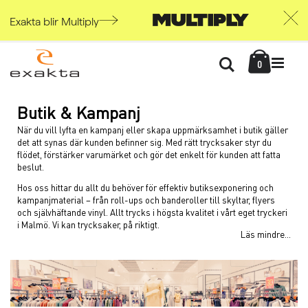
Exakta blir Multiply
Skip
Kundvag
to
Söka
items
0
Content
Butik & Kampanj
När du vill lyfta en kampanj eller skapa uppmärksamhet i butik gäller
det att synas där kunden befinner sig. Med rätt trycksaker styr du
flödet, förstärker varumärket och gör det enkelt för kunden att fatta
beslut.
Hos oss hittar du allt du behöver för effektiv butiksexponering och
kampanjmaterial – från roll-ups och banderoller till skyltar, flyers
och självhäftande vinyl. Allt trycks i högsta kvalitet i vårt eget tryckeri
i Malmö. Vi kan trycksaker, på riktigt.
Läs mindre...