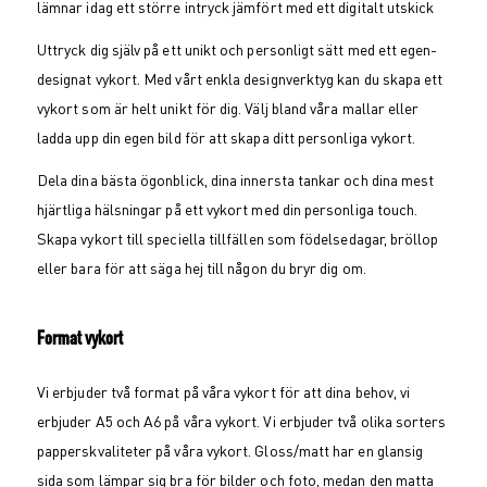
lämnar idag ett större intryck jämfört med ett digitalt utskick
Uttryck dig själv på ett unikt och personligt sätt med ett egen-
designat vykort. Med vårt enkla designverktyg kan du skapa ett
vykort som är helt unikt för dig. Välj bland våra mallar eller
ladda upp din egen bild för att skapa ditt personliga vykort.
Dela dina bästa ögonblick, dina innersta tankar och dina mest
hjärtliga hälsningar på ett vykort med din personliga touch.
Skapa vykort till speciella tillfällen som födelsedagar, bröllop
eller bara för att säga hej till någon du bryr dig om.
Format vykort
Vi erbjuder två format på våra vykort för att dina behov, vi
erbjuder A5 och A6 på våra vykort. Vi erbjuder två olika sorters
papperskvaliteter på våra vykort. Gloss/matt har en glansig
sida som lämpar sig bra för bilder och foto, medan den matta