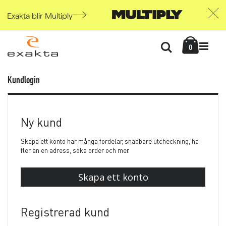
Exakta blir Multiply
Skip
Kundvag
to
Söka
items
0
Content
Kundlogin
Ny kund
Skapa ett konto har många fördelar, snabbare utcheckning, ha
fler än en adress, söka order och mer.
Skapa ett konto
Registrerad kund