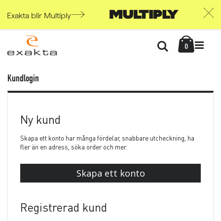
Exakta blir Multiply
Skip
Kundvag
to
Söka
items
0
Content
Kundlogin
Ny kund
Skapa ett konto har många fördelar, snabbare utcheckning, ha
fler än en adress, söka order och mer.
Skapa ett konto
Registrerad kund