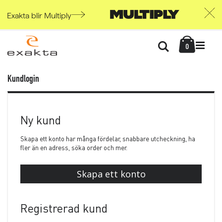
Exakta blir Multiply
Skip
Kundvag
to
Söka
items
0
Content
Kundlogin
Ny kund
Skapa ett konto har många fördelar, snabbare utcheckning, ha
fler än en adress, söka order och mer.
Skapa ett konto
Registrerad kund