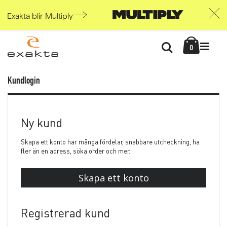
Exakta blir Multiply
Skip
Kundvag
to
Söka
items
0
Content
Kundlogin
Ny kund
Skapa ett konto har många fördelar, snabbare utcheckning, ha
fler än en adress, söka order och mer.
Skapa ett konto
Registrerad kund