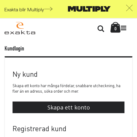
Exakta blir Multiply
Skip
Kundvag
to
Söka
items
0
Content
Kundlogin
Ny kund
Skapa ett konto har många fördelar, snabbare utcheckning, ha
fler än en adress, söka order och mer.
Skapa ett konto
Registrerad kund