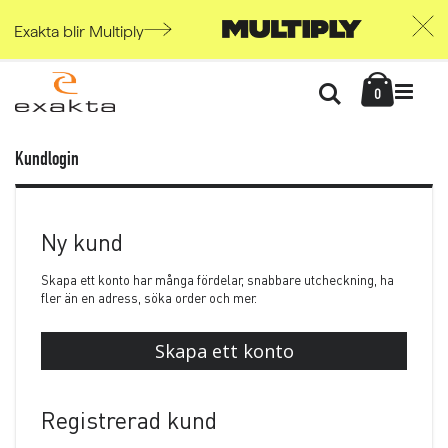
Exakta blir Multiply
Skip
Kundvag
to
Söka
items
0
Content
Kundlogin
Ny kund
Skapa ett konto har många fördelar, snabbare utcheckning, ha
fler än en adress, söka order och mer.
Skapa ett konto
Registrerad kund