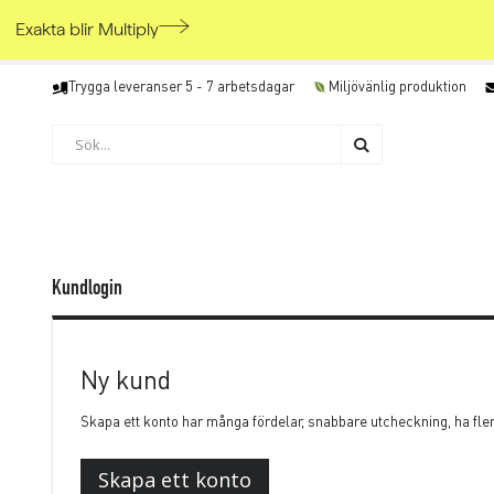
Exakta blir Multiply
Skip
Trygga leveranser 5 - 7 arbetsdagar
Miljövänlig produktion
to
Content
Söka
Söka
Kundlogin
Ny kund
Skapa ett konto har många fördelar, snabbare utcheckning, ha fle
Skapa ett konto