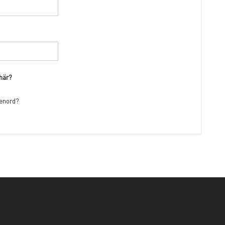
 här?
senord?