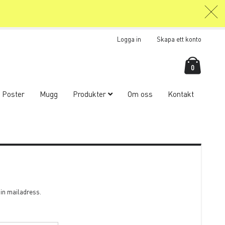
Logga in
Skapa ett konto
Kundva
items
0
Poster
Mugg
Produkter
Om oss
Kontakt
din mailadress.