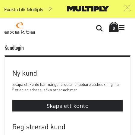
Exakta blir Multiply
Skip
Kundvag
to
Söka
items
0
Content
Kundlogin
Ny kund
Skapa ett konto har många fördelar, snabbare utcheckning, ha
fler än en adress, söka order och mer.
Skapa ett konto
Registrerad kund