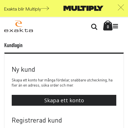
Exakta blir Multiply
Skip
Kundvag
to
Söka
items
0
Content
Kundlogin
Ny kund
Skapa ett konto har många fördelar, snabbare utcheckning, ha
fler än en adress, söka order och mer.
Skapa ett konto
Registrerad kund