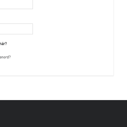
 här?
senord?