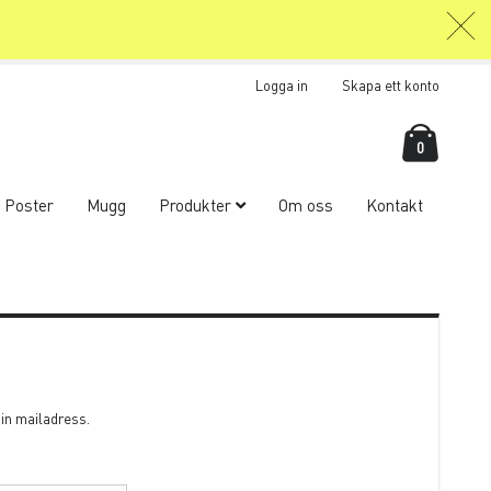
Logga in
Skapa ett konto
Kundva
items
0
Poster
Mugg
Produkter
Om oss
Kontakt
din mailadress.