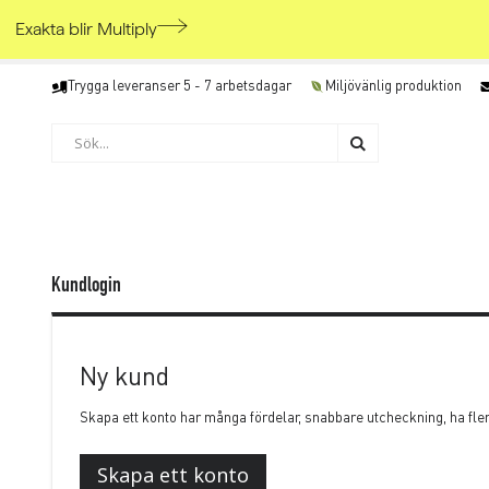
Exakta blir Multiply
Skip
Trygga leveranser 5 - 7 arbetsdagar
Miljövänlig produktion
to
Content
Söka
Söka
Kundlogin
Ny kund
Skapa ett konto har många fördelar, snabbare utcheckning, ha fle
Skapa ett konto