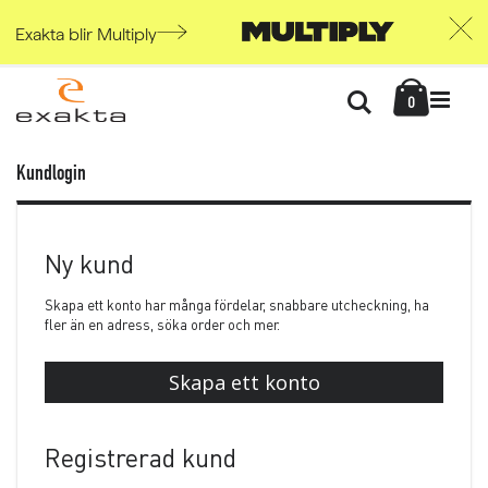
Exakta blir Multiply
Skip
Kundvag
to
Söka
items
0
Content
Kundlogin
Ny kund
Skapa ett konto har många fördelar, snabbare utcheckning, ha
fler än en adress, söka order och mer.
Skapa ett konto
Registrerad kund