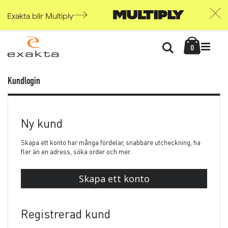
Exakta blir Multiply
Skip
Kundvag
to
Söka
items
0
Content
Kundlogin
Ny kund
Skapa ett konto har många fördelar, snabbare utcheckning, ha
fler än en adress, söka order och mer.
Skapa ett konto
Registrerad kund