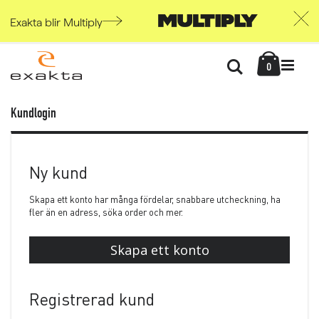
Exakta blir Multiply
Skip
Kundvag
to
Söka
items
0
Content
Kundlogin
Ny kund
Skapa ett konto har många fördelar, snabbare utcheckning, ha
fler än en adress, söka order och mer.
Skapa ett konto
Registrerad kund