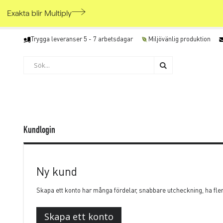
Exakta blir Multiply
Skip
Trygga leveranser 5 - 7 arbetsdagar
Miljövänlig produktion
to
Content
Söka
Söka
Kundlogin
Ny kund
Skapa ett konto har många fördelar, snabbare utcheckning, ha fle
Skapa ett konto