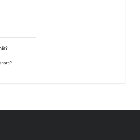
 här?
senord?