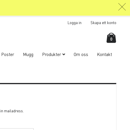
Logga in
Skapa ett konto
Kundva
items
0
Poster
Mugg
Produkter
Om oss
Kontakt
din mailadress.