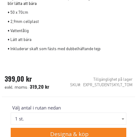
blir lätta att bära
• 50 x 70cm
• 2,9mm cellplast
• Vattentålig
• Lätt att bära
• Inkluderar skaft som fästs med dubbelhäftande tejp
399,00 kr
Tillgänglighet
på lager
SKU
EXPR_STUDENTSKYLT_TOM
319,20 kr
Välj antal i rutan nedan
1 st.
Designa & köp