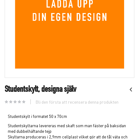
Skip
to
Studentskylt, designa själv
the
beginning
Bli den första att recensera denna produkten
of
the
images
Studentskylt i formatet 50 x 70cm
gallery
Studentskyltarna levereras med skaft som man fäster på baksidan
med dubbelhäftande tejp
Skyltarna produceras i 2,9mm cellplast vilket gör att de tål väta och