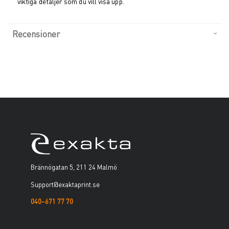
viktiga detaljer som du vill visa upp.
Recensioner
Brännögatan 5, 211 24 Malmö
Support@exaktaprint.se
040–671 77 70