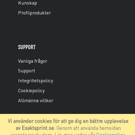
Kunskap
Profilprodukter
SUPPORT
Vanliga frågor
Support
Integritetspolicy
Cookiepolicy
Allmänna villkor
Vi använder cookies för att ge dig en bättre upplevelse
av Exaktaprint.se.
Genom att använda hemsidan
accepterar du dem. Läs mer under vår
Cookiepolicy
.